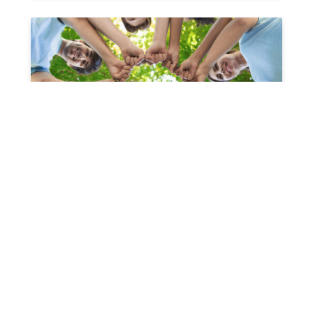
Teambuildingy a eventy
Na míru šité teambuildingové programy a
eventy zacílené na udržitelnost. Zážitkovou
formou motivujeme k větší udržitelnosti.